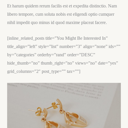
Et harum quidem rerum facilis est et expedita distinctio. Nam
libero tempore, cum soluta nobis est eligendi optio cumquer
nihil impedit quo minus id quod maxime placeat facere.
[inline_related_posts title=”You Might Be Interested In”
title_align=”left” style=”list” number=”3″ align=”none” ids=””
by=”categories” orderby=”rand” order=”DESC”
hide_thumb=”no” thumb_right=”no” views=”no” date=”yes”
grid_columns=”2″ post_type=”” tax=””]