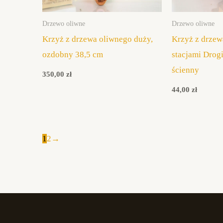
Drzewo oliwne
Drzewo oliwne
Krzyż z drzewa oliwnego duży,
Krzyż z drzew
ozdobny 38,5 cm
stacjami Drog
ścienny
350,00
zł
44,00
zł
1
2
→