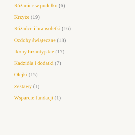
Różaniec w pudełku
6
ó
ó
ó
w
w
ó
ó
w
ó
ó
w
ó
ó
w
w
w
w
w
w
w
w
w
Krzyże
19
Różańce i bransoletki
16
Ozdoby świąteczne
18
Ikony bizantyjskie
17
Kadzidła i dodatki
7
Olejki
15
Zestawy
1
Wsparcie fundacji
1