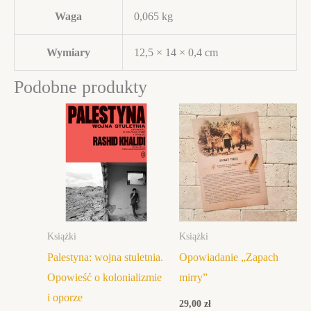
Waga
0,065 kg
Wymiary
12,5 × 14 × 0,4 cm
Podobne produkty
Książki
Książki
Palestyna: wojna stuletnia.
Opowiadanie „Zapach
Opowieść o kolonializmie
mirry”
i oporze
29,00
zł