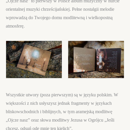
„Ojcze nasz” to pierwszy w Polsce album muzyczny w nurcie
orientalnej muzyki chrześcijańskiej. Pełne nostalgii melodie
wprowadzą do Twojego domu modlitewną i wielkopostną
atmosferę.
Wszystkie utwory (poza pierwszym) są w języku polskim. W
większości z nich usłyszysz jednak fragmenty w językach
bliskowschodnich i biblijnych, w tym aramejską modlitwę
„Ojcze nasz” oraz słowa modlitwy Jezusa w Ogrójcu „Jeśli
chcesz, odsuń ode mnie ten kielich”.