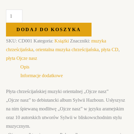
DODAJ DO KOSZYKA
SKU:
CD001
Kategoria:
Książki
Znaczniki:
muzyka
chrześcijańska
,
orientalna muzyka chrześcijańska
,
płyta CD
,
płyta Ojcze nasz
Opis
Informacje dodatkowe
Płyta chrześcijańskiej muzyki orientalnej „Ojcze nasz”
„Ojcze nasz” to debiutancki album Sylwii Hazboun. Usłyszysz
na nim śpiewaną modlitwę „Ojcze nasz” w języku aramejskim
oraz 10 autorskich utworów Sylwii w bliskowschodnim stylu
muzycznym.