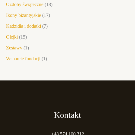
Ozdoby świąteczne
18
Ikony bizantyjskie
17
Kadzidła i dodatki
7
Olejki
15
Zestawy
1
Wsparcie fundacji
1
Kontakt
+48 574 100 312